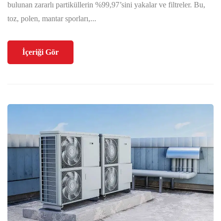
bulunan zararlı partiküllerin %99,97’sini yakalar ve filtreler. Bu,
toz, polen, mantar sporları,...
İçeriği Gör