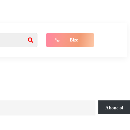
Bize
Ulaşın!
Abone ol